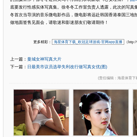
底要发行性感实体写真集。徐冬冬工作室负责人透露，此次的写真
冬首次当导演的音乐微电影作品，微电影将远赴韩国香港泰国三地拍
做地面签售见面会，请歌迷和影迷朋友们敬请期待！
更多精彩：
海星体育下载_欧冠足球游戏-官网app直播
（http:/
曼城女神写真大片
上一篇：
日最美市议员选举失利改行做写真女优(图)
下一篇：
(
责任编辑
：海星体育下载