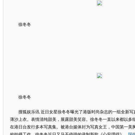
徐冬冬
徐冬冬
搜狐娱乐讯 近日女星徐冬冬曝光了港版时尚杂志的一组全新写
薄沙上衣。表情清纯甜美，展露甜美笑容。徐冬冬一直以来都以多
在港日台发行多本写真集。被港台媒体封为写真女王，中国第一美
国
的拍摄工作，徐冬冬近日又马不停蹄的录制新歌《心安理得》，