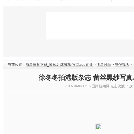
当前位置：
海星体育下载_欧冠足球游戏-官网app直播
>
明星时尚
>
狗仔镜头
>
徐冬冬拍港版杂志 蕾丝黑纱写真
2013-10-08 12:15
国尚新闻网
点击次数 ：
次