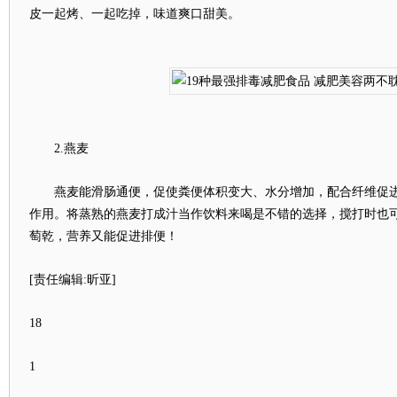
皮一起烤、一起吃掉，味道爽口甜美。
2.燕麦
燕麦能滑肠通便，促使粪便体积变大、水分增加，配合纤维促进
作用。将蒸熟的燕麦打成汁当作饮料来喝是不错的选择，搅打时也
萄乾，营养又能促进排便！
[责任编辑:昕亚]
18
1