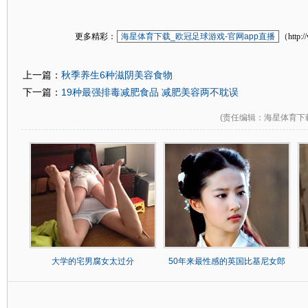
更多精彩：
海星体育下载_欧冠足球游戏-官网app直播
（http:/
秋季养生6种滋阴美容食物
上一篇：
19种最强排毒减肥食品 减肥美容两不耽误
下一篇：
(
责任编辑
：海星体育下载
大学的宅男腐女太过分
50年来最性感的英国比基尼女郎